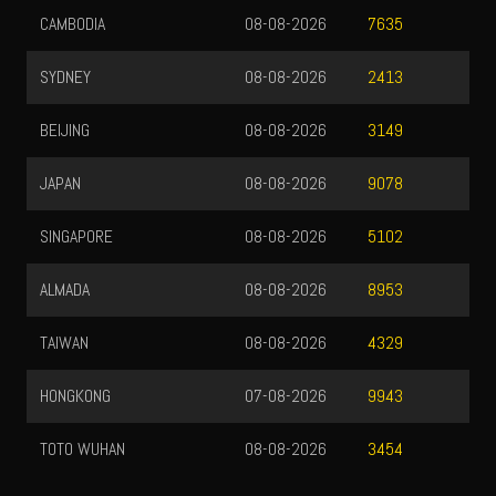
MALAYSIA
08-08-2026
7635
6851
HONGKONG LOTTO
07-08-2026
2413
6011
SYDNEY LOTTO
08-08-2026
3149
1377
9078
5102
8953
4329
9943
3454