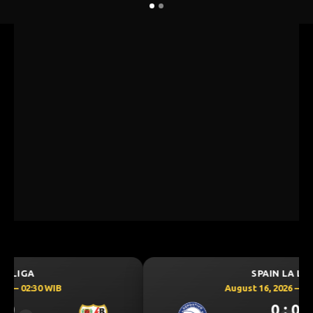
SPAIN LA LIGA
August 16, 2026 — 00:30 WIB
0 : 0