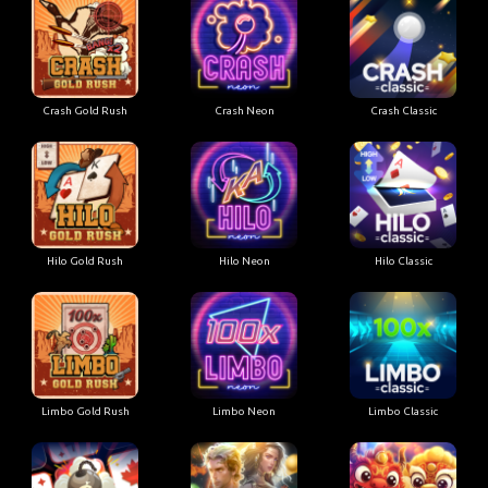
Crash Gold Rush
Crash Neon
Crash Classic
Hilo Gold Rush
Hilo Neon
Hilo Classic
Limbo Gold Rush
Limbo Neon
Limbo Classic