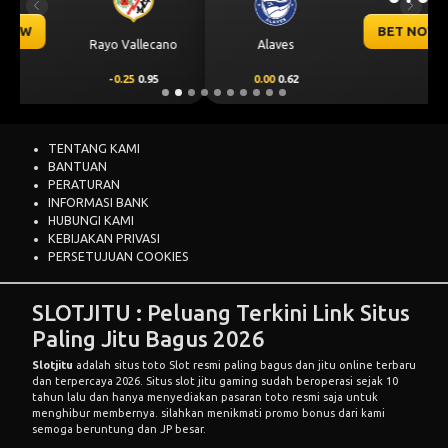
Previous
Next
BET NOW
Alaves
Getafe
0.00
0.62
0.00
-0.72
TENTANG KAMI
BANTUAN
PERATURAN
INFORMASI BANK
HUBUNGI KAMI
KEBIJAKAN PRIVASI
PERSETUJUAN COOKIES
SLOTJITU : Peluang Terkini Link Situs
Paling Jitu Bagus 2026
Slotjitu
adalah situs toto Slot resmi paling bagus dan jitu online terbaru
dan terpercaya 2026. Situs slot jitu gaming sudah beroperasi sejak 10
tahun lalu dan hanya menyediakan pasaran toto resmi saja untuk
menghibur membernya. silahkan menikmati promo bonus dari kami
semoga beruntung dan JP besar.