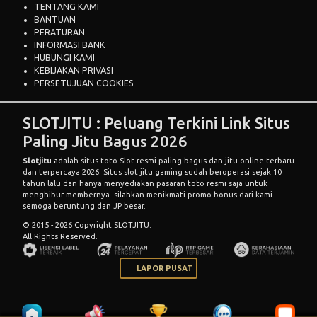
TENTANG KAMI
BANTUAN
PERATURAN
INFORMASI BANK
HUBUNGI KAMI
KEBIJAKAN PRIVASI
PERSETUJUAN COOKIES
SLOTJITU : Peluang Terkini Link Situs
Paling Jitu Bagus 2026
Slotjitu
adalah situs toto Slot resmi paling bagus dan jitu online terbaru
dan terpercaya 2026. Situs slot jitu gaming sudah beroperasi sejak 10
tahun lalu dan hanya menyediakan pasaran toto resmi saja untuk
menghibur membernya. silahkan menikmati promo bonus dari kami
semoga beruntung dan JP besar.
© 2015 - 2026 Copyright SLOTJITU.
All Rights Reserved.
LAPOR PUSAT