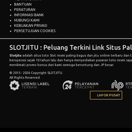
BANTUAN
PERATURAN
INFORMASI BANK
HUBUNGI KAMI
KEBIJAKAN PRIVASI
PERSETUJUAN COOKIES
SLOTJITU : Peluang Terkini Link Situs Pa
Slotjitu
adalah situs toto Slot resmi paling bagus dan jitu online terbaru dan t
beroperasi sejak 10 tahun lalu dan hanya menyediakan pasaran toto resmi sa
menikmati promo bonus dari kami semoga beruntung dan JP besar.
© 2015 - 2026 Copyright SLOTJITU.
All Rights Reserved.
LAPOR PUSAT