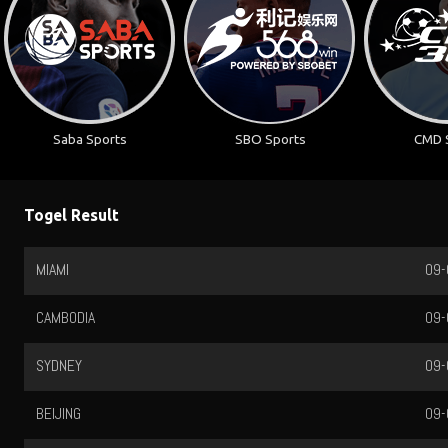
Saba Sports
SBO Sports
CMD 
Togel Result
MIAMI
09-
CAMBODIA
09-
SYDNEY
09-
BEIJING
09-